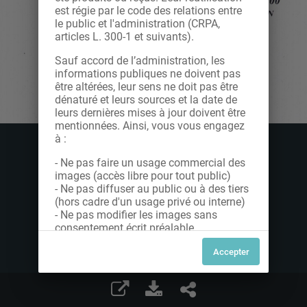
est régie par le code des relations entre
le public et l'administration (CRPA,
articles L. 300-1 et suivants).
Sauf accord de l’administration, les
informations publiques ne doivent pas
être altérées, leur sens ne doit pas être
dénaturé et leurs sources et la date de
leurs dernières mises à jour doivent être
mentionnées. Ainsi, vous vous engagez
à :
- Ne pas faire un usage commercial des
images (accès libre pour tout public)
- Ne pas diffuser au public ou à des tiers
(hors cadre d'un usage privé ou interne)
- Ne pas modifier les images sans
consentement écrit préalable
Dans le cas contraire, nous vous invitons
à nous contacter afin de solliciter le type
de Licence souhaitée parmi celles
proposées et le cas échéant, acquitter
une redevance.