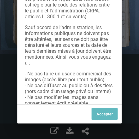
est régie par le code des relations entre
le public et l'administration (CRPA,
articles L. 300-1 et suivants).
Sauf accord de l’administration, les
informations publiques ne doivent pas
être altérées, leur sens ne doit pas être
dénaturé et leurs sources et la date de
leurs dernières mises à jour doivent être
mentionnées. Ainsi, vous vous engagez
à :
- Ne pas faire un usage commercial des
images (accès libre pour tout public)
- Ne pas diffuser au public ou à des tiers
(hors cadre d'un usage privé ou interne)
- Ne pas modifier les images sans
consentement écrit préalable
Dans le cas contraire, nous vous invitons
à nous contacter afin de solliciter le type
de Licence souhaitée parmi celles
proposées et le cas échéant, acquitter
une redevance.