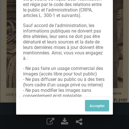
est régie par le code des relations entre
le public et l'administration (CRPA,
articles L. 300-1 et suivants).
Sauf accord de l’administration, les
informations publiques ne doivent pas
être altérées, leur sens ne doit pas être
dénaturé et leurs sources et la date de
leurs dernières mises à jour doivent être
mentionnées. Ainsi, vous vous engagez
à :
- Ne pas faire un usage commercial des
images (accès libre pour tout public)
- Ne pas diffuser au public ou à des tiers
(hors cadre d'un usage privé ou interne)
- Ne pas modifier les images sans
consentement écrit préalable
Dans le cas contraire, nous vous invitons
à nous contacter afin de solliciter le type
de Licence souhaitée parmi celles
proposées et le cas échéant, acquitter
une redevance.