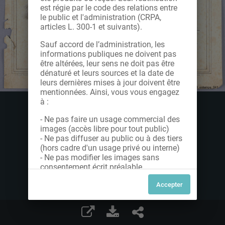
est régie par le code des relations entre
le public et l'administration (CRPA,
articles L. 300-1 et suivants).
Sauf accord de l’administration, les
informations publiques ne doivent pas
être altérées, leur sens ne doit pas être
dénaturé et leurs sources et la date de
leurs dernières mises à jour doivent être
mentionnées. Ainsi, vous vous engagez
à :
- Ne pas faire un usage commercial des
images (accès libre pour tout public)
- Ne pas diffuser au public ou à des tiers
(hors cadre d'un usage privé ou interne)
- Ne pas modifier les images sans
consentement écrit préalable
Dans le cas contraire, nous vous invitons
à nous contacter afin de solliciter le type
de Licence souhaitée parmi celles
proposées et le cas échéant, acquitter
une redevance.