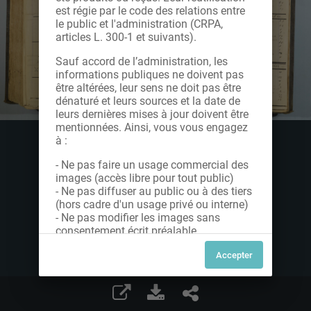
est régie par le code des relations entre
le public et l'administration (CRPA,
articles L. 300-1 et suivants).
Sauf accord de l’administration, les
informations publiques ne doivent pas
être altérées, leur sens ne doit pas être
dénaturé et leurs sources et la date de
leurs dernières mises à jour doivent être
mentionnées. Ainsi, vous vous engagez
à :
- Ne pas faire un usage commercial des
images (accès libre pour tout public)
- Ne pas diffuser au public ou à des tiers
(hors cadre d'un usage privé ou interne)
- Ne pas modifier les images sans
consentement écrit préalable
Dans le cas contraire, nous vous invitons
à nous contacter afin de solliciter le type
de Licence souhaitée parmi celles
proposées et le cas échéant, acquitter
une redevance.