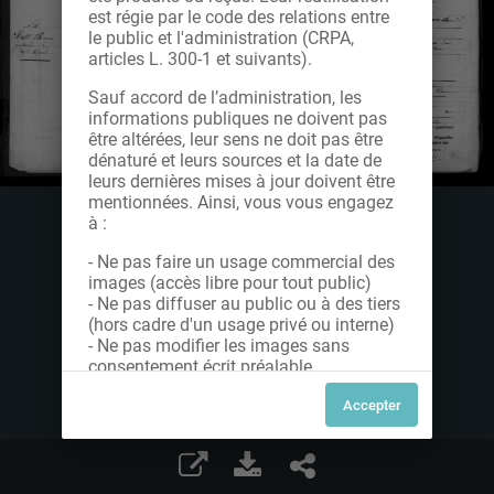
est régie par le code des relations entre
le public et l'administration (CRPA,
articles L. 300-1 et suivants).
Sauf accord de l’administration, les
informations publiques ne doivent pas
être altérées, leur sens ne doit pas être
dénaturé et leurs sources et la date de
leurs dernières mises à jour doivent être
mentionnées. Ainsi, vous vous engagez
à :
- Ne pas faire un usage commercial des
images (accès libre pour tout public)
- Ne pas diffuser au public ou à des tiers
(hors cadre d'un usage privé ou interne)
- Ne pas modifier les images sans
consentement écrit préalable
Dans le cas contraire, nous vous invitons
à nous contacter afin de solliciter le type
de Licence souhaitée parmi celles
proposées et le cas échéant, acquitter
une redevance.