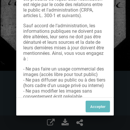
est régie par le code des relations entre
le public et l'administration (CRPA,
articles L. 300-1 et suivants).
Sauf accord de l’administration, les
informations publiques ne doivent pas
être altérées, leur sens ne doit pas être
dénaturé et leurs sources et la date de
leurs dernières mises à jour doivent être
mentionnées. Ainsi, vous vous engagez
à :
- Ne pas faire un usage commercial des
images (accès libre pour tout public)
- Ne pas diffuser au public ou à des tiers
(hors cadre d'un usage privé ou interne)
- Ne pas modifier les images sans
consentement écrit préalable
Dans le cas contraire, nous vous invitons
à nous contacter afin de solliciter le type
de Licence souhaitée parmi celles
proposées et le cas échéant, acquitter
une redevance.