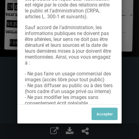
est régie par le code des relations entre
le public et l'administration (CRPA,
articles L. 300-1 et suivants).
Sauf accord de l’administration, les
informations publiques ne doivent pas
être altérées, leur sens ne doit pas être
dénaturé et leurs sources et la date de
leurs dernières mises à jour doivent être
mentionnées. Ainsi, vous vous engagez
à :
- Ne pas faire un usage commercial des
images (accès libre pour tout public)
- Ne pas diffuser au public ou à des tiers
(hors cadre d'un usage privé ou interne)
- Ne pas modifier les images sans
consentement écrit préalable
Dans le cas contraire, nous vous invitons
à nous contacter afin de solliciter le type
de Licence souhaitée parmi celles
proposées et le cas échéant, acquitter
une redevance.