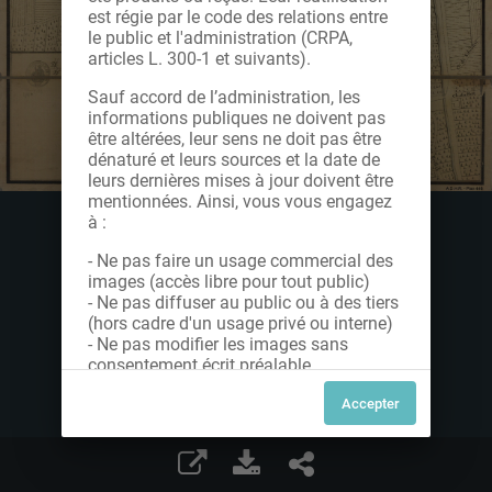
est régie par le code des relations entre
le public et l'administration (CRPA,
articles L. 300-1 et suivants).
Sauf accord de l’administration, les
informations publiques ne doivent pas
être altérées, leur sens ne doit pas être
dénaturé et leurs sources et la date de
leurs dernières mises à jour doivent être
mentionnées. Ainsi, vous vous engagez
à :
- Ne pas faire un usage commercial des
images (accès libre pour tout public)
- Ne pas diffuser au public ou à des tiers
(hors cadre d'un usage privé ou interne)
- Ne pas modifier les images sans
consentement écrit préalable
Dans le cas contraire, nous vous invitons
à nous contacter afin de solliciter le type
de Licence souhaitée parmi celles
proposées et le cas échéant, acquitter
une redevance.