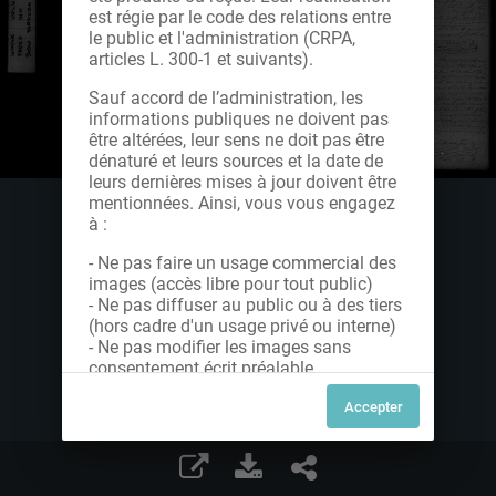
est régie par le code des relations entre
le public et l'administration (CRPA,
articles L. 300-1 et suivants).
Sauf accord de l’administration, les
informations publiques ne doivent pas
être altérées, leur sens ne doit pas être
dénaturé et leurs sources et la date de
leurs dernières mises à jour doivent être
mentionnées. Ainsi, vous vous engagez
à :
- Ne pas faire un usage commercial des
images (accès libre pour tout public)
- Ne pas diffuser au public ou à des tiers
(hors cadre d'un usage privé ou interne)
- Ne pas modifier les images sans
consentement écrit préalable
Dans le cas contraire, nous vous invitons
à nous contacter afin de solliciter le type
de Licence souhaitée parmi celles
proposées et le cas échéant, acquitter
une redevance.