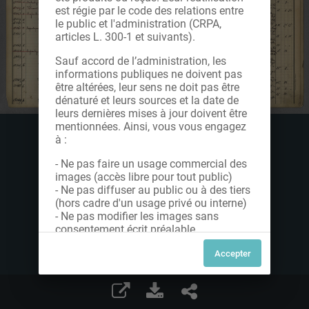
est régie par le code des relations entre
le public et l'administration (CRPA,
articles L. 300-1 et suivants).
Sauf accord de l’administration, les
informations publiques ne doivent pas
être altérées, leur sens ne doit pas être
dénaturé et leurs sources et la date de
leurs dernières mises à jour doivent être
mentionnées. Ainsi, vous vous engagez
à :
- Ne pas faire un usage commercial des
images (accès libre pour tout public)
- Ne pas diffuser au public ou à des tiers
(hors cadre d'un usage privé ou interne)
- Ne pas modifier les images sans
consentement écrit préalable
Dans le cas contraire, nous vous invitons
à nous contacter afin de solliciter le type
de Licence souhaitée parmi celles
proposées et le cas échéant, acquitter
une redevance.