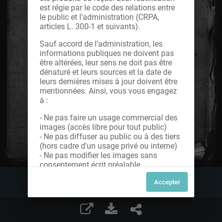
est régie par le code des relations entre
le public et l'administration (CRPA,
articles L. 300-1 et suivants).
Sauf accord de l’administration, les
informations publiques ne doivent pas
être altérées, leur sens ne doit pas être
dénaturé et leurs sources et la date de
leurs dernières mises à jour doivent être
mentionnées. Ainsi, vous vous engagez
à :
- Ne pas faire un usage commercial des
images (accès libre pour tout public)
- Ne pas diffuser au public ou à des tiers
(hors cadre d'un usage privé ou interne)
- Ne pas modifier les images sans
consentement écrit préalable
Dans le cas contraire, nous vous invitons
à nous contacter afin de solliciter le type
de Licence souhaitée parmi celles
proposées et le cas échéant, acquitter
une redevance.