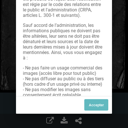
est régie par le code des relations entre
le public et l'administration (CRPA,
articles L. 300-1 et suivants).
Sauf accord de l’administration, les
informations publiques ne doivent pas
être altérées, leur sens ne doit pas être
dénaturé et leurs sources et la date de
leurs dernières mises à jour doivent être
mentionnées. Ainsi, vous vous engagez
à :
- Ne pas faire un usage commercial des
images (accès libre pour tout public)
- Ne pas diffuser au public ou à des tiers
(hors cadre d'un usage privé ou interne)
- Ne pas modifier les images sans
consentement écrit préalable
Dans le cas contraire, nous vous invitons
à nous contacter afin de solliciter le type
de Licence souhaitée parmi celles
proposées et le cas échéant, acquitter
une redevance.