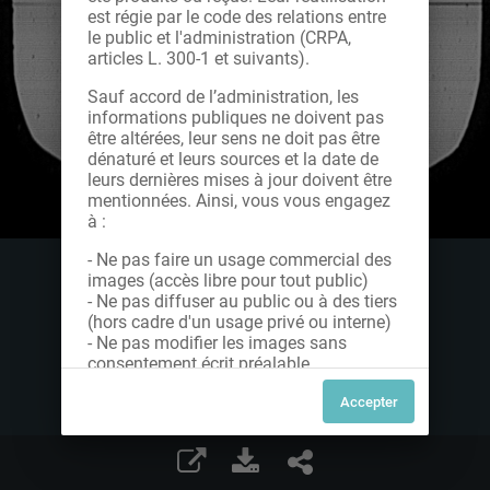
est régie par le code des relations entre
le public et l'administration (CRPA,
articles L. 300-1 et suivants).
Sauf accord de l’administration, les
informations publiques ne doivent pas
être altérées, leur sens ne doit pas être
dénaturé et leurs sources et la date de
leurs dernières mises à jour doivent être
mentionnées. Ainsi, vous vous engagez
à :
- Ne pas faire un usage commercial des
images (accès libre pour tout public)
- Ne pas diffuser au public ou à des tiers
(hors cadre d'un usage privé ou interne)
- Ne pas modifier les images sans
consentement écrit préalable
Dans le cas contraire, nous vous invitons
à nous contacter afin de solliciter le type
de Licence souhaitée parmi celles
proposées et le cas échéant, acquitter
une redevance.