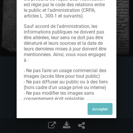
est régie par le code des relations entre
le public et l'administration (CRPA,
articles L. 300-1 et suivants).
Sauf accord de l’administration, les
informations publiques ne doivent pas
être altérées, leur sens ne doit pas être
dénaturé et leurs sources et la date de
leurs dernières mises à jour doivent être
mentionnées. Ainsi, vous vous engagez
à :
- Ne pas faire un usage commercial des
images (accès libre pour tout public)
- Ne pas diffuser au public ou à des tiers
(hors cadre d'un usage privé ou interne)
- Ne pas modifier les images sans
consentement écrit préalable
Dans le cas contraire, nous vous invitons
à nous contacter afin de solliciter le type
de Licence souhaitée parmi celles
proposées et le cas échéant, acquitter
une redevance.