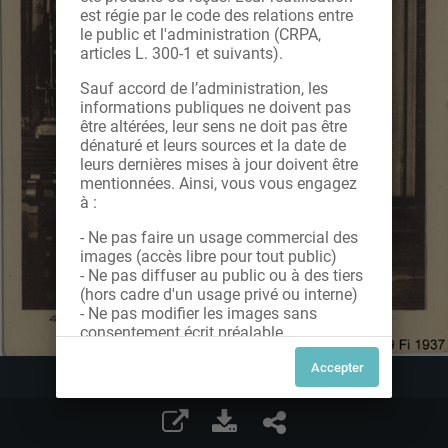
est régie par le code des relations entre
le public et l'administration (CRPA,
articles L. 300-1 et suivants).
Sauf accord de l’administration, les
informations publiques ne doivent pas
être altérées, leur sens ne doit pas être
dénaturé et leurs sources et la date de
leurs dernières mises à jour doivent être
mentionnées. Ainsi, vous vous engagez
à :
- Ne pas faire un usage commercial des
images (accès libre pour tout public)
- Ne pas diffuser au public ou à des tiers
(hors cadre d'un usage privé ou interne)
- Ne pas modifier les images sans
consentement écrit préalable
Dans le cas contraire, nous vous invitons
à nous contacter afin de solliciter le type
de Licence souhaitée parmi celles
proposées et le cas échéant, acquitter
une redevance.