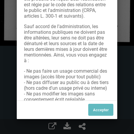
est régie par le code des relations entre
le public et l'administration (CRPA,
articles L. 300-1 et suivants).
Sauf accord de l’administration, les
informations publiques ne doivent pas
être altérées, leur sens ne doit pas être
dénaturé et leurs sources et la date de
leurs dernières mises à jour doivent être
mentionnées. Ainsi, vous vous engagez
à :
- Ne pas faire un usage commercial des
images (accès libre pour tout public)
- Ne pas diffuser au public ou à des tiers
(hors cadre d'un usage privé ou interne)
- Ne pas modifier les images sans
consentement écrit préalable
Dans le cas contraire, nous vous invitons
à nous contacter afin de solliciter le type
de Licence souhaitée parmi celles
proposées et le cas échéant, acquitter
une redevance.