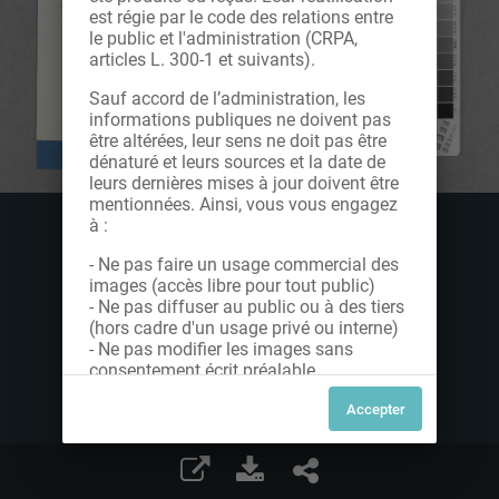
est régie par le code des relations entre
le public et l'administration (CRPA,
articles L. 300-1 et suivants).
Sauf accord de l’administration, les
informations publiques ne doivent pas
être altérées, leur sens ne doit pas être
dénaturé et leurs sources et la date de
leurs dernières mises à jour doivent être
mentionnées. Ainsi, vous vous engagez
à :
- Ne pas faire un usage commercial des
images (accès libre pour tout public)
- Ne pas diffuser au public ou à des tiers
(hors cadre d'un usage privé ou interne)
- Ne pas modifier les images sans
consentement écrit préalable
Dans le cas contraire, nous vous invitons
à nous contacter afin de solliciter le type
de Licence souhaitée parmi celles
proposées et le cas échéant, acquitter
une redevance.