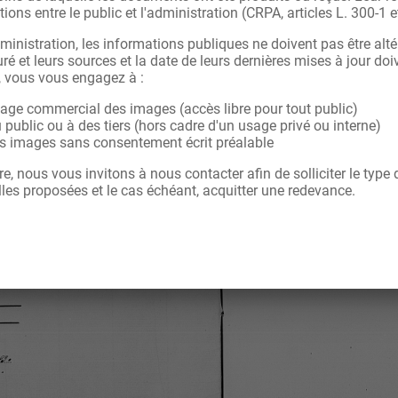
tions entre le public et l'administration (CRPA, articles L. 300-1 e
ministration, les informations publiques ne doivent pas être alté
ré et leurs sources et la date de leurs dernières mises à jour doi
, vous vous engagez à :
sage commercial des images (accès libre pour tout public)
u public ou à des tiers (hors cadre d'un usage privé ou interne)
les images sans consentement écrit préalable
re, nous vous invitons à nous contacter afin de solliciter le type
les proposées et le cas échéant, acquitter une redevance.