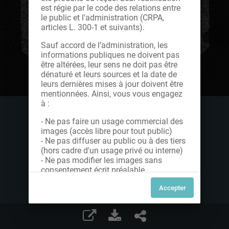
est régie par le code des relations entre
le public et l'administration (CRPA,
articles L. 300-1 et suivants).
Sauf accord de l’administration, les
informations publiques ne doivent pas
être altérées, leur sens ne doit pas être
dénaturé et leurs sources et la date de
leurs dernières mises à jour doivent être
mentionnées. Ainsi, vous vous engagez
à :
- Ne pas faire un usage commercial des
images (accès libre pour tout public)
- Ne pas diffuser au public ou à des tiers
(hors cadre d'un usage privé ou interne)
- Ne pas modifier les images sans
consentement écrit préalable
Dans le cas contraire, nous vous invitons
à nous contacter afin de solliciter le type
de Licence souhaitée parmi celles
proposées et le cas échéant, acquitter
une redevance.