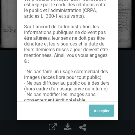
est régie par le code des relations entre
le public et l'administration (CRPA,
articles L. 300-1 et suivants).
Sauf accord de l’administration, les
informations publiques ne doivent pas
être altérées, leur sens ne doit pas être
dénaturé et leurs sources et la date de
leurs dernières mises à jour doivent être
mentionnées. Ainsi, vous vous engagez
à :
- Ne pas faire un usage commercial des
images (accès libre pour tout public)
- Ne pas diffuser au public ou à des tiers
(hors cadre d'un usage privé ou interne)
- Ne pas modifier les images sans
consentement écrit préalable
Dans le cas contraire, nous vous invitons
à nous contacter afin de solliciter le type
de Licence souhaitée parmi celles
proposées et le cas échéant, acquitter
une redevance.