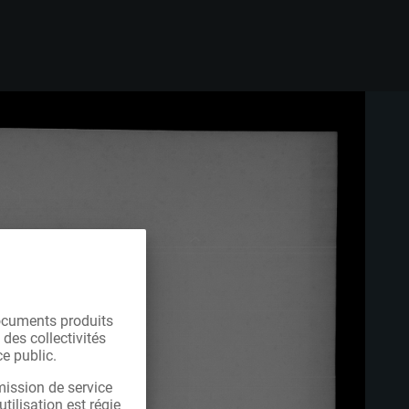
ocuments produits
 des collectivités
e public.
mission de service
tilisation est régie