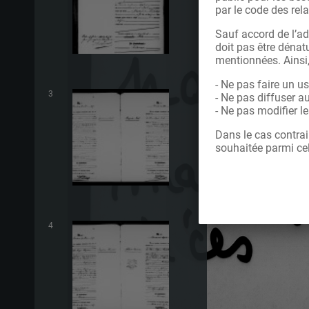
par le code des rela
Sauf accord de l’ad
doit pas être dénatu
mentionnées. Ainsi
- Ne pas faire un u
3
- Ne pas diffuser a
- Ne pas modifier 
Dans le cas contrai
souhaitée parmi cel
4