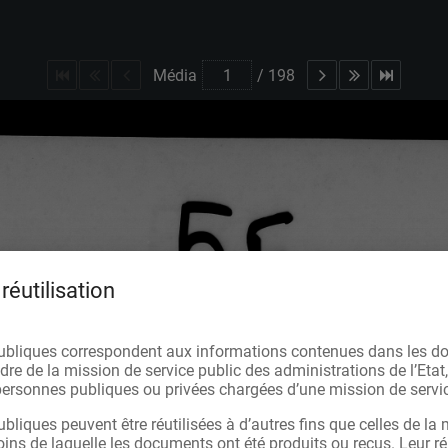
Média
/
198
réutilisation
ubliques correspondent aux informations contenues dans les d
re de la mission de service public des administrations de l’Etat,
s personnes publiques ou privées chargées d’une mission de servic
bliques peuvent être réutilisées à d’autres fins que celles de la 
oins de laquelle les documents ont été produits ou reçus. Leur réu