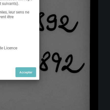
t suivants).
rées, leur sens ne
vent être
 de Licence