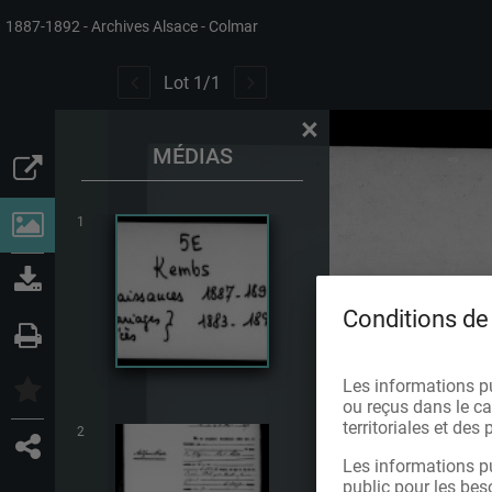
1887-1892
Archives Alsace - Colmar
Lot
1
/
1
×
MÉDIAS
1
Conditions de 
Les informations p
ou reçus dans le cad
territoriales et de
2
Les informations pu
public pour les bes