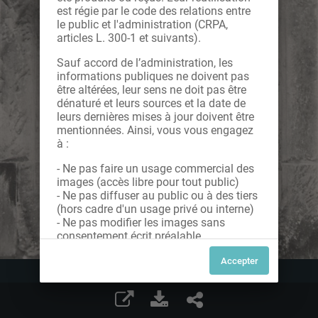
est régie par le code des relations entre
le public et l'administration (CRPA,
articles L. 300-1 et suivants).
Sauf accord de l’administration, les
informations publiques ne doivent pas
être altérées, leur sens ne doit pas être
dénaturé et leurs sources et la date de
leurs dernières mises à jour doivent être
mentionnées. Ainsi, vous vous engagez
à :
- Ne pas faire un usage commercial des
images (accès libre pour tout public)
- Ne pas diffuser au public ou à des tiers
(hors cadre d'un usage privé ou interne)
- Ne pas modifier les images sans
consentement écrit préalable
Dans le cas contraire, nous vous invitons
à nous contacter afin de solliciter le type
de Licence souhaitée parmi celles
proposées et le cas échéant, acquitter
une redevance.