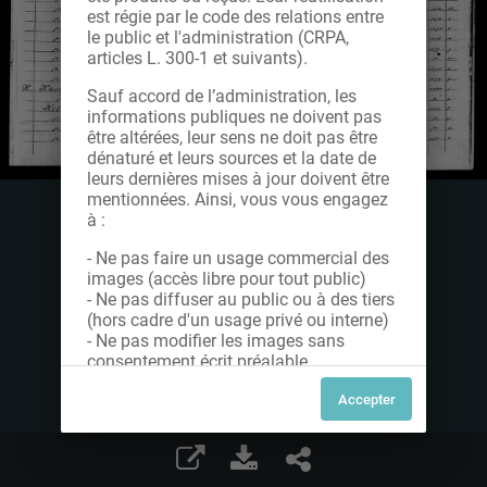
est régie par le code des relations entre
le public et l'administration (CRPA,
articles L. 300-1 et suivants).
Sauf accord de l’administration, les
informations publiques ne doivent pas
être altérées, leur sens ne doit pas être
dénaturé et leurs sources et la date de
leurs dernières mises à jour doivent être
mentionnées. Ainsi, vous vous engagez
à :
- Ne pas faire un usage commercial des
images (accès libre pour tout public)
- Ne pas diffuser au public ou à des tiers
(hors cadre d'un usage privé ou interne)
- Ne pas modifier les images sans
consentement écrit préalable
Dans le cas contraire, nous vous invitons
à nous contacter afin de solliciter le type
de Licence souhaitée parmi celles
proposées et le cas échéant, acquitter
une redevance.