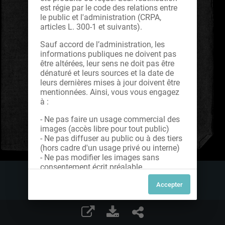
est régie par le code des relations entre
le public et l'administration (CRPA,
articles L. 300-1 et suivants).
Sauf accord de l’administration, les
informations publiques ne doivent pas
être altérées, leur sens ne doit pas être
dénaturé et leurs sources et la date de
leurs dernières mises à jour doivent être
mentionnées. Ainsi, vous vous engagez
à :
- Ne pas faire un usage commercial des
images (accès libre pour tout public)
- Ne pas diffuser au public ou à des tiers
(hors cadre d'un usage privé ou interne)
- Ne pas modifier les images sans
consentement écrit préalable
Dans le cas contraire, nous vous invitons
à nous contacter afin de solliciter le type
de Licence souhaitée parmi celles
proposées et le cas échéant, acquitter
une redevance.