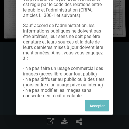
est régie par le code des relations entre
le public et l'administration (CRPA,
articles L. 300-1 et suivants).
Sauf accord de l’administration, les
informations publiques ne doivent pas
être altérées, leur sens ne doit pas être
dénaturé et leurs sources et la date de
leurs dernières mises à jour doivent être
mentionnées. Ainsi, vous vous engagez
à :
- Ne pas faire un usage commercial des
images (accès libre pour tout public)
- Ne pas diffuser au public ou à des tiers
(hors cadre d'un usage privé ou interne)
- Ne pas modifier les images sans
consentement écrit préalable
Dans le cas contraire, nous vous invitons
à nous contacter afin de solliciter le type
de Licence souhaitée parmi celles
proposées et le cas échéant, acquitter
une redevance.