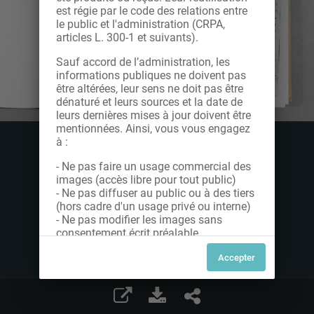
est régie par le code des relations entre
le public et l'administration (CRPA,
articles L. 300-1 et suivants).
Sauf accord de l’administration, les
informations publiques ne doivent pas
être altérées, leur sens ne doit pas être
dénaturé et leurs sources et la date de
leurs dernières mises à jour doivent être
mentionnées. Ainsi, vous vous engagez
à :
- Ne pas faire un usage commercial des
images (accès libre pour tout public)
- Ne pas diffuser au public ou à des tiers
(hors cadre d'un usage privé ou interne)
- Ne pas modifier les images sans
consentement écrit préalable
Dans le cas contraire, nous vous invitons
à nous contacter afin de solliciter le type
de Licence souhaitée parmi celles
proposées et le cas échéant, acquitter
une redevance.