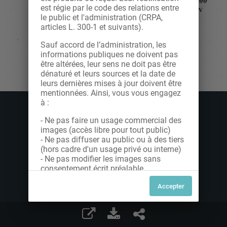
est régie par le code des relations entre
le public et l'administration (CRPA,
articles L. 300-1 et suivants).
Sauf accord de l’administration, les
informations publiques ne doivent pas
être altérées, leur sens ne doit pas être
dénaturé et leurs sources et la date de
leurs dernières mises à jour doivent être
mentionnées. Ainsi, vous vous engagez
à :
- Ne pas faire un usage commercial des
images (accès libre pour tout public)
- Ne pas diffuser au public ou à des tiers
(hors cadre d'un usage privé ou interne)
- Ne pas modifier les images sans
consentement écrit préalable
Dans le cas contraire, nous vous invitons
à nous contacter afin de solliciter le type
de Licence souhaitée parmi celles
proposées et le cas échéant, acquitter
une redevance.