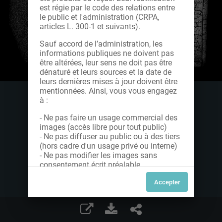
est régie par le code des relations entre
le public et l'administration (CRPA,
articles L. 300-1 et suivants).
Sauf accord de l’administration, les
informations publiques ne doivent pas
être altérées, leur sens ne doit pas être
dénaturé et leurs sources et la date de
leurs dernières mises à jour doivent être
mentionnées. Ainsi, vous vous engagez
à :
- Ne pas faire un usage commercial des
images (accès libre pour tout public)
- Ne pas diffuser au public ou à des tiers
(hors cadre d'un usage privé ou interne)
- Ne pas modifier les images sans
consentement écrit préalable
Dans le cas contraire, nous vous invitons
à nous contacter afin de solliciter le type
de Licence souhaitée parmi celles
proposées et le cas échéant, acquitter
une redevance.