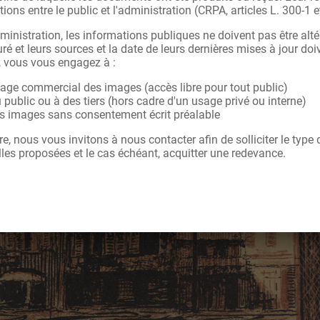
tions entre le public et l'administration (CRPA, articles L. 300-1 e
ministration, les informations publiques ne doivent pas être alté
ré et leurs sources et la date de leurs dernières mises à jour doi
, vous vous engagez à :
sage commercial des images (accès libre pour tout public)
u public ou à des tiers (hors cadre d'un usage privé ou interne)
les images sans consentement écrit préalable
re, nous vous invitons à nous contacter afin de solliciter le type
les proposées et le cas échéant, acquitter une redevance.