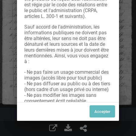
est régie par le code des relations entre
le public et l'administration (CRPA,
articles L. 300-1 et suivants).
Sauf accord de l’administration, les
informations publiques ne doivent pas
être altérées, leur sens ne doit pas être
dénaturé et leurs sources et la date de
leurs dernières mises à jour doivent être
mentionnées. Ainsi, vous vous engagez
à :
- Ne pas faire un usage commercial des
images (accès libre pour tout public)
- Ne pas diffuser au public ou à des tiers
(hors cadre d'un usage privé ou interne)
- Ne pas modifier les images sans
consentement écrit préalable
Dans le cas contraire, nous vous invitons
à nous contacter afin de solliciter le type
de Licence souhaitée parmi celles
proposées et le cas échéant, acquitter
une redevance.