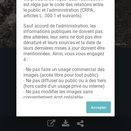
est régie par le code des relations entre
le public et l'administration (CRPA,
articles L. 300-1 et suivants).
Sauf accord de l’administration, les
informations publiques ne doivent pas
être altérées, leur sens ne doit pas être
dénaturé et leurs sources et la date de
leurs dernières mises à jour doivent être
mentionnées. Ainsi, vous vous engagez
à :
- Ne pas faire un usage commercial des
images (accès libre pour tout public)
- Ne pas diffuser au public ou à des tiers
(hors cadre d'un usage privé ou interne)
- Ne pas modifier les images sans
consentement écrit préalable
Dans le cas contraire, nous vous invitons
à nous contacter afin de solliciter le type
de Licence souhaitée parmi celles
proposées et le cas échéant, acquitter
une redevance.