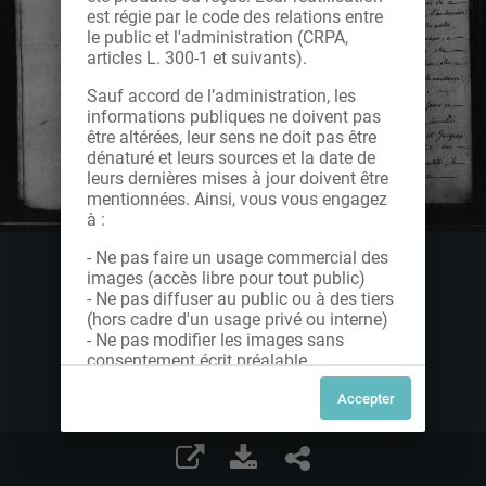
est régie par le code des relations entre
le public et l'administration (CRPA,
articles L. 300-1 et suivants).
Sauf accord de l’administration, les
informations publiques ne doivent pas
être altérées, leur sens ne doit pas être
dénaturé et leurs sources et la date de
leurs dernières mises à jour doivent être
mentionnées. Ainsi, vous vous engagez
à :
- Ne pas faire un usage commercial des
images (accès libre pour tout public)
- Ne pas diffuser au public ou à des tiers
(hors cadre d'un usage privé ou interne)
- Ne pas modifier les images sans
consentement écrit préalable
Dans le cas contraire, nous vous invitons
à nous contacter afin de solliciter le type
de Licence souhaitée parmi celles
proposées et le cas échéant, acquitter
une redevance.