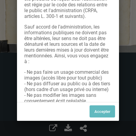
est régie par le code des relations entre
le public et l'administration (CRPA,
articles L. 300-1 et suivants).
Sauf accord de l’administration, les
informations publiques ne doivent pas
être altérées, leur sens ne doit pas être
dénaturé et leurs sources et la date de
leurs dernières mises à jour doivent être
mentionnées. Ainsi, vous vous engagez
à :
- Ne pas faire un usage commercial des
images (accès libre pour tout public)
- Ne pas diffuser au public ou à des tiers
(hors cadre d'un usage privé ou interne)
- Ne pas modifier les images sans
consentement écrit préalable
Dans le cas contraire, nous vous invitons
à nous contacter afin de solliciter le type
de Licence souhaitée parmi celles
proposées et le cas échéant, acquitter
une redevance.