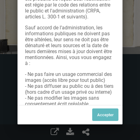
est régie par le code des relations entre
le public et l'administration (CRPA,
articles L. 300-1 et suivants).
Sauf accord de l’administration, les
informations publiques ne doivent pas
être altérées, leur sens ne doit pas être
dénaturé et leurs sources et la date de
leurs dernières mises à jour doivent être
mentionnées. Ainsi, vous vous engagez
à :
- Ne pas faire un usage commercial des
images (accès libre pour tout public)
- Ne pas diffuser au public ou à des tiers
(hors cadre d'un usage privé ou interne)
- Ne pas modifier les images sans
consentement écrit préalable
Dans le cas contraire, nous vous invitons
à nous contacter afin de solliciter le type
de Licence souhaitée parmi celles
proposées et le cas échéant, acquitter
une redevance.