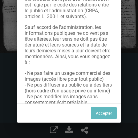
est régie par le code des relations entre
le public et l'administration (CRPA,
articles L. 300-1 et suivants).
Sauf accord de l’administration, les
informations publiques ne doivent pas
être altérées, leur sens ne doit pas être
dénaturé et leurs sources et la date de
leurs dernières mises à jour doivent être
mentionnées. Ainsi, vous vous engagez
à :
- Ne pas faire un usage commercial des
images (accès libre pour tout public)
- Ne pas diffuser au public ou à des tiers
(hors cadre d'un usage privé ou interne)
- Ne pas modifier les images sans
consentement écrit préalable
Dans le cas contraire, nous vous invitons
à nous contacter afin de solliciter le type
de Licence souhaitée parmi celles
proposées et le cas échéant, acquitter
une redevance.