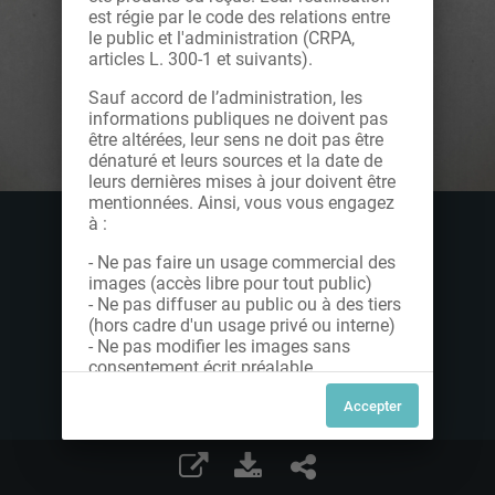
est régie par le code des relations entre
le public et l'administration (CRPA,
articles L. 300-1 et suivants).
Sauf accord de l’administration, les
informations publiques ne doivent pas
être altérées, leur sens ne doit pas être
dénaturé et leurs sources et la date de
leurs dernières mises à jour doivent être
mentionnées. Ainsi, vous vous engagez
à :
- Ne pas faire un usage commercial des
images (accès libre pour tout public)
- Ne pas diffuser au public ou à des tiers
(hors cadre d'un usage privé ou interne)
- Ne pas modifier les images sans
consentement écrit préalable
Dans le cas contraire, nous vous invitons
à nous contacter afin de solliciter le type
de Licence souhaitée parmi celles
proposées et le cas échéant, acquitter
une redevance.