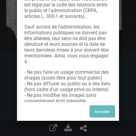
est régie par le code des relations entre
le public et l'administration (CRPA,
articles L. 300-1 et suivants).
Sauf accord de l’administration, les
informations publiques ne doivent pas
être altérées, leur sens ne doit pas être
dénaturé et leurs sources et la date de
leurs dernières mises à jour doivent être
mentionnées. Ainsi, vous vous engagez
à :
- Ne pas faire un usage commercial des
images (accès libre pour tout public)
- Ne pas diffuser au public ou à des tiers
(hors cadre d'un usage privé ou interne)
- Ne pas modifier les images sans
consentement écrit préalable
Dans le cas contraire, nous vous invitons
à nous contacter afin de solliciter le type
de Licence souhaitée parmi celles
proposées et le cas échéant, acquitter
une redevance.