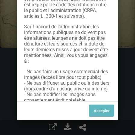
est régie par le code des relations entre
le public et l'administration (CRPA,
articles L. 300-1 et suivants).
Sauf accord de l’administration, les
informations publiques ne doivent pas
être altérées, leur sens ne doit pas être
dénaturé et leurs sources et la date de
leurs dernières mises à jour doivent être
mentionnées. Ainsi, vous vous engagez
à :
- Ne pas faire un usage commercial des
images (accès libre pour tout public)
- Ne pas diffuser au public ou à des tiers
(hors cadre d'un usage privé ou interne)
- Ne pas modifier les images sans
consentement écrit préalable
Dans le cas contraire, nous vous invitons
à nous contacter afin de solliciter le type
de Licence souhaitée parmi celles
proposées et le cas échéant, acquitter
une redevance.