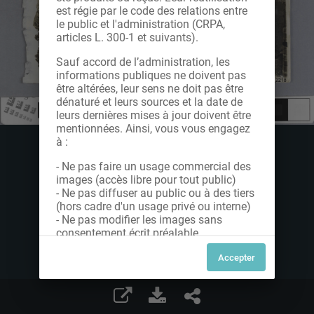
est régie par le code des relations entre
le public et l'administration (CRPA,
articles L. 300-1 et suivants).
Sauf accord de l’administration, les
informations publiques ne doivent pas
être altérées, leur sens ne doit pas être
dénaturé et leurs sources et la date de
leurs dernières mises à jour doivent être
mentionnées. Ainsi, vous vous engagez
à :
- Ne pas faire un usage commercial des
images (accès libre pour tout public)
- Ne pas diffuser au public ou à des tiers
(hors cadre d'un usage privé ou interne)
- Ne pas modifier les images sans
consentement écrit préalable
Dans le cas contraire, nous vous invitons
à nous contacter afin de solliciter le type
de Licence souhaitée parmi celles
proposées et le cas échéant, acquitter
une redevance.