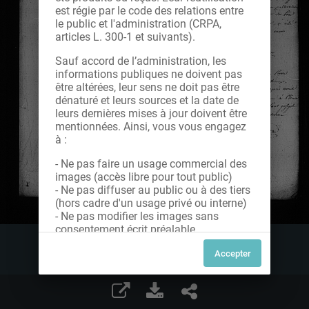
est régie par le code des relations entre
le public et l'administration (CRPA,
articles L. 300-1 et suivants).
Sauf accord de l’administration, les
informations publiques ne doivent pas
être altérées, leur sens ne doit pas être
dénaturé et leurs sources et la date de
leurs dernières mises à jour doivent être
mentionnées. Ainsi, vous vous engagez
à :
- Ne pas faire un usage commercial des
images (accès libre pour tout public)
- Ne pas diffuser au public ou à des tiers
(hors cadre d'un usage privé ou interne)
- Ne pas modifier les images sans
consentement écrit préalable
Dans le cas contraire, nous vous invitons
à nous contacter afin de solliciter le type
de Licence souhaitée parmi celles
proposées et le cas échéant, acquitter
une redevance.