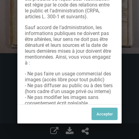
est régie par le code des relations entre
le public et l'administration (CRPA,
articles L. 300-1 et suivants).
Sauf accord de l’administration, les
informations publiques ne doivent pas
être altérées, leur sens ne doit pas être
dénaturé et leurs sources et la date de
leurs dernières mises à jour doivent être
mentionnées. Ainsi, vous vous engagez
à :
- Ne pas faire un usage commercial des
images (accès libre pour tout public)
- Ne pas diffuser au public ou à des tiers
(hors cadre d'un usage privé ou interne)
- Ne pas modifier les images sans
consentement écrit préalable
Dans le cas contraire, nous vous invitons
à nous contacter afin de solliciter le type
de Licence souhaitée parmi celles
proposées et le cas échéant, acquitter
une redevance.