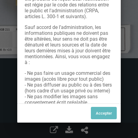
est régie par le code des relations entre
le public et l'administration (CRPA,
articles L. 300-1 et suivants).
Sauf accord de l’administration, les
informations publiques ne doivent pas
être altérées, leur sens ne doit pas être
dénaturé et leurs sources et la date de
leurs dernières mises à jour doivent être
mentionnées. Ainsi, vous vous engagez
à :
- Ne pas faire un usage commercial des
images (accès libre pour tout public)
- Ne pas diffuser au public ou à des tiers
(hors cadre d'un usage privé ou interne)
- Ne pas modifier les images sans
consentement écrit préalable
Dans le cas contraire, nous vous invitons
à nous contacter afin de solliciter le type
de Licence souhaitée parmi celles
proposées et le cas échéant, acquitter
une redevance.