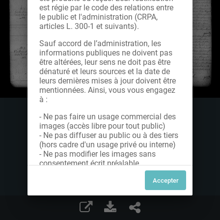
est régie par le code des relations entre
le public et l'administration (CRPA,
articles L. 300-1 et suivants).
Sauf accord de l’administration, les
informations publiques ne doivent pas
être altérées, leur sens ne doit pas être
dénaturé et leurs sources et la date de
leurs dernières mises à jour doivent être
mentionnées. Ainsi, vous vous engagez
à :
- Ne pas faire un usage commercial des
images (accès libre pour tout public)
- Ne pas diffuser au public ou à des tiers
(hors cadre d'un usage privé ou interne)
- Ne pas modifier les images sans
consentement écrit préalable
Dans le cas contraire, nous vous invitons
à nous contacter afin de solliciter le type
de Licence souhaitée parmi celles
proposées et le cas échéant, acquitter
une redevance.