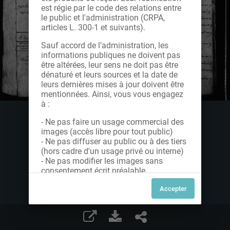
est régie par le code des relations entre
le public et l'administration (CRPA,
articles L. 300-1 et suivants).
Sauf accord de l’administration, les
informations publiques ne doivent pas
être altérées, leur sens ne doit pas être
dénaturé et leurs sources et la date de
leurs dernières mises à jour doivent être
mentionnées. Ainsi, vous vous engagez
à :
- Ne pas faire un usage commercial des
images (accès libre pour tout public)
- Ne pas diffuser au public ou à des tiers
(hors cadre d'un usage privé ou interne)
- Ne pas modifier les images sans
consentement écrit préalable
Dans le cas contraire, nous vous invitons
à nous contacter afin de solliciter le type
de Licence souhaitée parmi celles
proposées et le cas échéant, acquitter
une redevance.