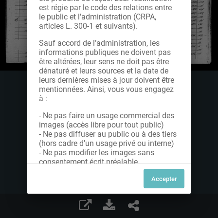
est régie par le code des relations entre
le public et l'administration (CRPA,
articles L. 300-1 et suivants).
Sauf accord de l’administration, les
informations publiques ne doivent pas
être altérées, leur sens ne doit pas être
dénaturé et leurs sources et la date de
leurs dernières mises à jour doivent être
mentionnées. Ainsi, vous vous engagez
à :
- Ne pas faire un usage commercial des
images (accès libre pour tout public)
- Ne pas diffuser au public ou à des tiers
(hors cadre d'un usage privé ou interne)
- Ne pas modifier les images sans
consentement écrit préalable
Dans le cas contraire, nous vous invitons
à nous contacter afin de solliciter le type
de Licence souhaitée parmi celles
proposées et le cas échéant, acquitter
une redevance.