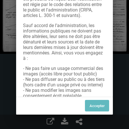
est régie par le code des relations entre
le public et l'administration (CRPA,
articles L. 300-1 et suivants).
Sauf accord de l’administration, les
informations publiques ne doivent pas
être altérées, leur sens ne doit pas être
dénaturé et leurs sources et la date de
leurs dernières mises à jour doivent être
mentionnées. Ainsi, vous vous engagez
à :
- Ne pas faire un usage commercial des
images (accès libre pour tout public)
- Ne pas diffuser au public ou à des tiers
(hors cadre d'un usage privé ou interne)
- Ne pas modifier les images sans
consentement écrit préalable
Dans le cas contraire, nous vous invitons
à nous contacter afin de solliciter le type
de Licence souhaitée parmi celles
proposées et le cas échéant, acquitter
une redevance.