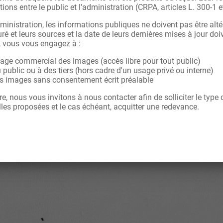
tions entre le public et l'administration (CRPA, articles L. 300-1 e
ministration, les informations publiques ne doivent pas être alté
ré et leurs sources et la date de leurs dernières mises à jour doi
, vous vous engagez à :
sage commercial des images (accès libre pour tout public)
u public ou à des tiers (hors cadre d'un usage privé ou interne)
les images sans consentement écrit préalable
re, nous vous invitons à nous contacter afin de solliciter le type
les proposées et le cas échéant, acquitter une redevance.