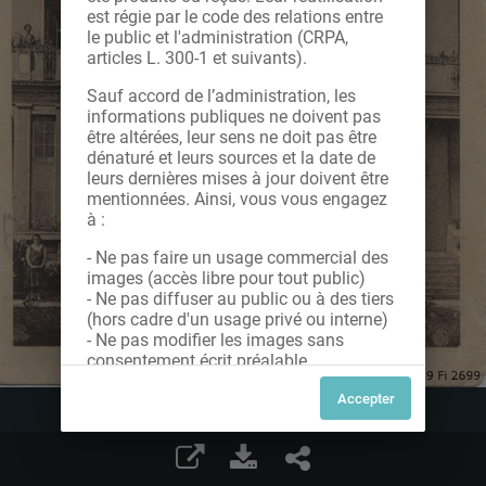
est régie par le code des relations entre
le public et l'administration (CRPA,
articles L. 300-1 et suivants).
Sauf accord de l’administration, les
informations publiques ne doivent pas
être altérées, leur sens ne doit pas être
dénaturé et leurs sources et la date de
leurs dernières mises à jour doivent être
mentionnées. Ainsi, vous vous engagez
à :
- Ne pas faire un usage commercial des
images (accès libre pour tout public)
- Ne pas diffuser au public ou à des tiers
(hors cadre d'un usage privé ou interne)
- Ne pas modifier les images sans
consentement écrit préalable
Dans le cas contraire, nous vous invitons
à nous contacter afin de solliciter le type
de Licence souhaitée parmi celles
proposées et le cas échéant, acquitter
une redevance.