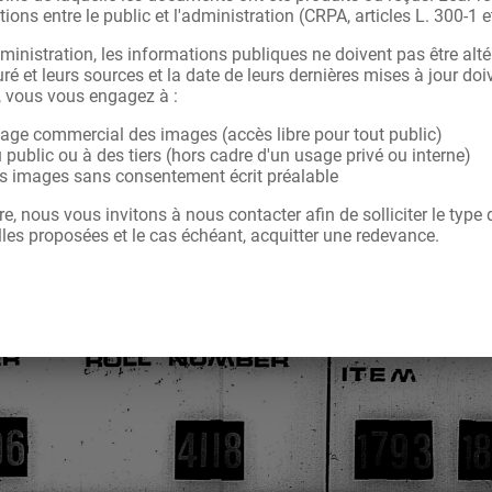
tions entre le public et l'administration (CRPA, articles L. 300-1 e
ministration, les informations publiques ne doivent pas être alté
ré et leurs sources et la date de leurs dernières mises à jour doi
, vous vous engagez à :
sage commercial des images (accès libre pour tout public)
u public ou à des tiers (hors cadre d'un usage privé ou interne)
les images sans consentement écrit préalable
re, nous vous invitons à nous contacter afin de solliciter le type
les proposées et le cas échéant, acquitter une redevance.